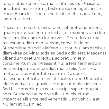
felis, mattis sed enim a, mollis ultrices nisi. Phasellus
tincidunt nisi tincidunt, tristique sapien eget, ornare
nunc. Etiam felis libero, mollis sit amet tristique nec,
laoreet ut lectus.
Phasellus molestie, nisl sit amet pharetra hendrerit,
quam purus scelerisque lectus, et maximus urna leo
nec sem. Aliquam eu lorem velit. Phasellus a urna
malesuada, dictum mauris ac, convallis dolor.
Suspendisse blandit eleifend auctor. Nullam dapibus
diam vitae pulvinar sodales. Sed a odio erat. Maecenas
bibendum pretium lectus, ac pretium sem
condimentum vel. Praesent nulla felis, fermentum
euismod ipsum a, imperdiet mollis felis. Nam nec
metus a risus vulputate rutrum. Duis ac est
malesuada, efficitur diam at, facilisis nunc. Ut dapibus
eleifend risus eu gravida. Integer ut molestie lacus.
Sed faucibus elit purus, eu suscipit sapien feugiat
eget. Suspendisse non vestibulum nisi. Nunc
imperdiet elit ante, sed venenatis justo vehicula at.
Nullam at quam leo.